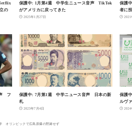
flix
保護中: 1月第4週 中学生ニュース音声 TikTok
保護中
創立の
がアメリカに戻ってきた
者に
2025年1月27日
202
音声 フ
保護中: 7月第1週 中学ニュース音声 日本の新
保護中
札
ルヴ
2023年7月4日
202
 中学 オリンピックで広島原爆の黙祷せず