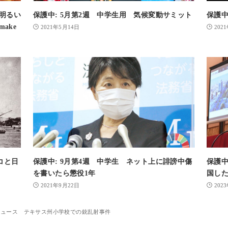
く明るい
保護中: 5月第2週 中学生用 気候変動サミット
保護中:
ake
2021年5月14日
202
コと日
保護中: 9月第4週 中学生 ネット上に誹謗中傷
保護中
を書いたら懲役1年
国し
2021年9月22日
202
ニュース テキサス州小学校での銃乱射事件