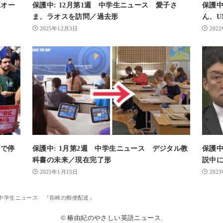
臣オー
保護中: 12月第1週 中学生ニュース 愛子さ
保護中
ま、ラオスを訪問／過去形
ん、U
2025年12月3日
202
ザで停
保護中: 1月第2週 中学生ニュース デジタル教
保護中
科書の未来／現在完了形
説中
2025年1月15日
202
週 中学生ニュース 『長崎の郵便配達』
© 椿由紀のやさしい英語ニュース.