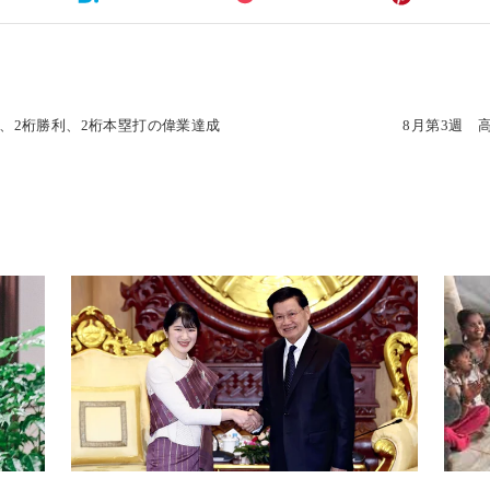
、2桁勝利、2桁本塁打の偉業達成
8月第3週 