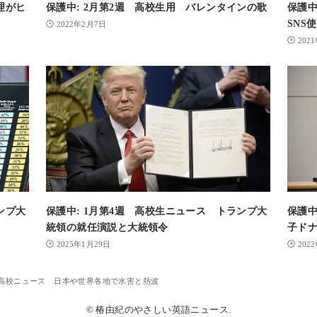
理がヒ
保護中: 2月第2週 高校生用 バレンタインの歌
保護中
SNS
2022年2月7日
202
ンプ大
保護中: 1月第4週 高校生ニュース トランプ大
保護中
統領の就任演説と大統領令
子ド
2025年1月29日
202
週 高校ニュース 日本や世界各地で水害と熱波
© 椿由紀のやさしい英語ニュース.