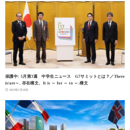
保護中: 5月第3週 中学生ニュース G7サミットとは？／There
is/are～. 存在構文、It is ～ for ～ to ～.構文
2023年5月18日