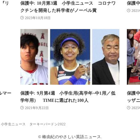
画『リ
保護中: 10月第3週 小学生ニュース コロナワ
保護中
クチンを開発した科学者がノーベル賞
202
2023年10月18日
ルマー
保護中: 9月第4週 小学生用(高学年~中1用／低
保護中
学年用） TIMEに選ばれた100人
ッザ
2021年9月22日
202
週 小学生ニュース ターキーパードン2022
© 椿由紀のやさしい英語ニュース.