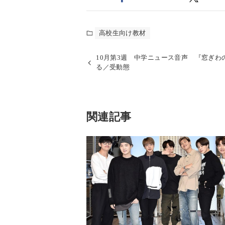
高校生向け教材
10月第3週 中学ニュース音声 『窓ぎ
る／受動態
関連記事