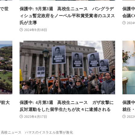
除で世
保護中: 9月第3週 高校生ニュース バングラデ
保護中
ィシュ暫定政府をノーベル平和賞受賞者のユヌス
会議C
氏が主導
202
2024年9月18日
が前大
保護中: 4月第3週 高校生ニュース ガザ攻撃に
保護中
反対運動をした留学生たちが次々に逮捕される
就任
2025年4月17日
202
3週 高校ニュース ハマスのイスラエル攻撃が激化