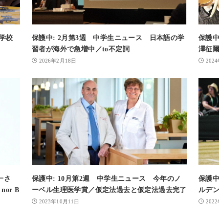
学校
保護中: 2月第3週 中学生ニュース 日本語の学
保護中
習者が海外で急増中／to不定詞
澤征
2026年2月18日
202
一さ
保護中: 10月第2週 中学生ニュース 今年のノ
保護中
 nor B
ーベル生理医学賞／仮定法過去と仮定法過去完了
ルデ
2023年10月11日
202