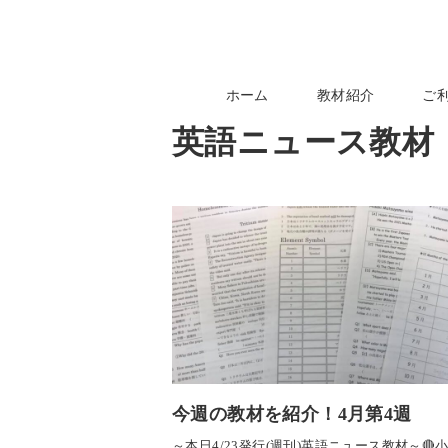
ホーム
教材紹介
ご
英語ニュース教材
今週の教材を紹介！4月第4週
～本日4/23発行(週刊)英語ニュース教材～🔴